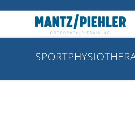
SPORTPHYSIO­THER