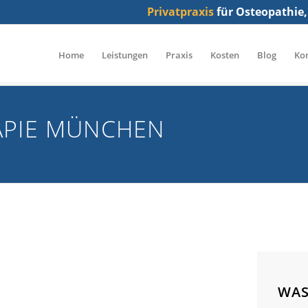
Privatpraxis
für Osteopathie,
Home
Leistungen
Praxis
Kosten
Blog
Ko
APIE MÜNCHEN
WAS