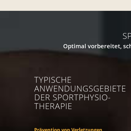
S
Optimal vorbereitet, sc
TYPISCHE
ANWENDUNGS­GEBIETE
DER SPORT­PHYSIO­
THERAPIE
Prävention von Verletzungen