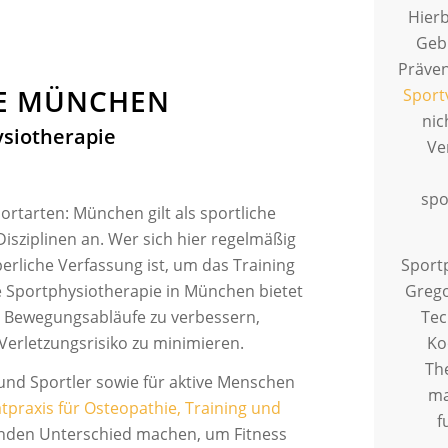
Hierb
Gebi
Präven
IE MÜNCHEN
Sport
nic
ysiotherapie
Ve
spo
ortarten: München gilt als sportliche
Disziplinen an. Wer sich hier regelmäßig
perliche Verfassung ist, um das Training
Sport
Die Sportphysiotherapie in München bietet
Grego
ft, Bewegungsabläufe zu verbessern,
Tec
Verletzungsrisiko zu minimieren.
Ko
Th
und Sportler sowie für aktive Menschen
ma
atpraxis für Osteopathie, Training und
f
nden Unterschied machen, um Fitness