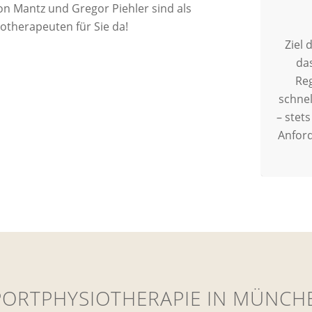
on Mantz und Gregor Piehler sind als
otherapeuten für Sie da!
Ziel 
das
Reg
schnel
– stet
Anford
PORTPHYSIO­THERAPIE IN MÜNCH