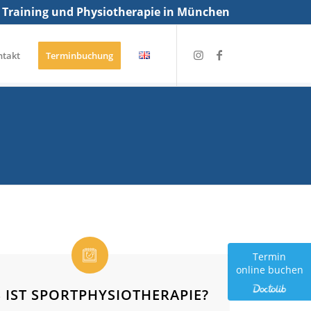
 Training und Physiotherapie in München
ntakt
Terminbuchung
Termin
online buchen
 IST SPORTPHYSIOTHERAPIE?