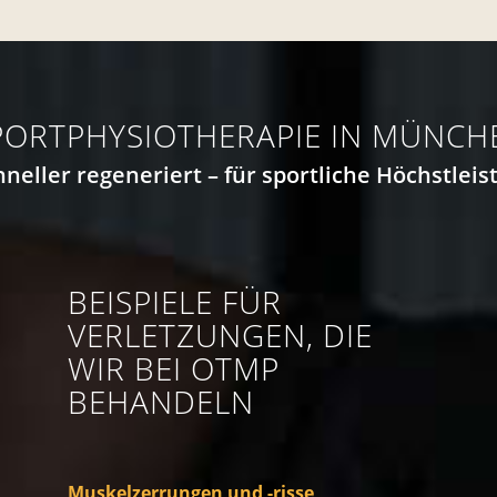
PORTPHYSIO­­THERAPIE IN MÜNCH
hneller regeneriert – für sportliche Höchstl
BEISPIELE FÜR
VERLETZUNGEN, DIE
WIR BEI OTMP
BEHANDELN
Muskelzerrungen und -risse