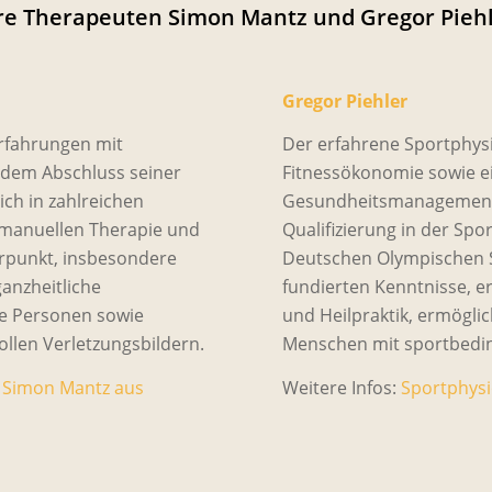
re Therapeuten Simon Mantz und Gregor Pieh
Gregor Piehler
Erfahrungen mit
Der erfahrene Sportphysi
 dem Abschluss seiner
Fitnessökonomie sowie e
ch in zahlreichen
Gesundheitsmanagement.
er manuellen Therapie und
Qualifizierung in der Sp
rpunkt, insbesondere
Deutschen Olympischen S
ganzheitliche
fundierten Kenntnisse, e
ve Personen sowie
und Heilpraktik, ermögli
llen Verletzungsbildern.
Menschen mit sportbedi
 Simon Mantz aus
Weitere Infos:
Sportphysi