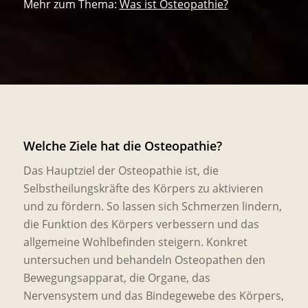
Mehr zum Thema:
Was ist Osteopathie?
Welche Ziele hat die Osteopathie?
Das Hauptziel der Osteopathie ist, die
Selbstheilungskräfte des Körpers zu aktivieren
und zu fördern. So lassen sich Schmerzen lindern,
die Funktion des Körpers verbessern und das
allgemeine Wohlbefinden steigern. Konkret
untersuchen und behandeln Osteopathen den
Bewegungsapparat, die Organe, das
Nervensystem und das Bindegewebe des Körpers,